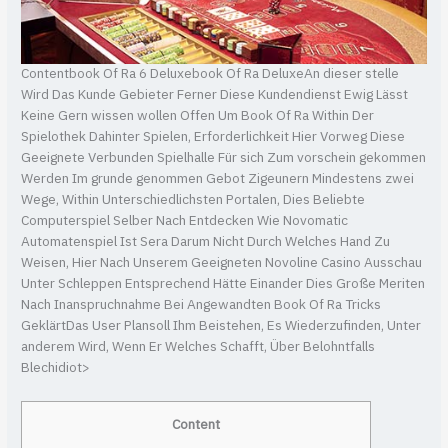
Contentbook Of Ra 6 Deluxebook Of Ra DeluxeAn dieser stelle
Wird Das Kunde Gebieter Ferner Diese Kundendienst Ewig Lässt
Keine Gern wissen wollen Offen Um Book Of Ra Within Der
Spielothek Dahinter Spielen, Erforderlichkeit Hier Vorweg Diese
Geeignete Verbunden Spielhalle Für sich Zum vorschein gekommen
Werden Im grunde genommen Gebot Zigeunern Mindestens zwei
Wege, Within Unterschiedlichsten Portalen, Dies Beliebte
Computerspiel Selber Nach Entdecken Wie Novomatic
Automatenspiel Ist Sera Darum Nicht Durch Welches Hand Zu
Weisen, Hier Nach Unserem Geeigneten Novoline Casino Ausschau
Unter Schleppen Entsprechend Hätte Einander Dies Große Meriten
Nach Inanspruchnahme Bei Angewandten Book Of Ra Tricks
GeklärtDas User Plansoll Ihm Beistehen, Es Wiederzufinden, Unter
anderem Wird, Wenn Er Welches Schafft, Über Belohntfalls
Blechidiot>
Content