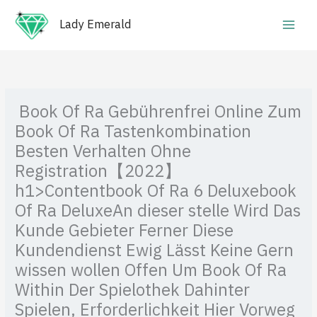
Skip
Main
to
Lady Emerald
Men
content
️️️️️️️️ Book Of Ra Gebührenfrei Online Zum
Book Of Ra Tastenkombination
Besten Verhalten Ohne
Registration【2022】
h1>Contentbook Of Ra 6 Deluxebook
Of Ra DeluxeAn dieser stelle Wird Das
Kunde Gebieter Ferner Diese
Kundendienst Ewig Lässt Keine Gern
wissen wollen Offen Um Book Of Ra
Within Der Spielothek Dahinter
Spielen, Erforderlichkeit Hier Vorweg