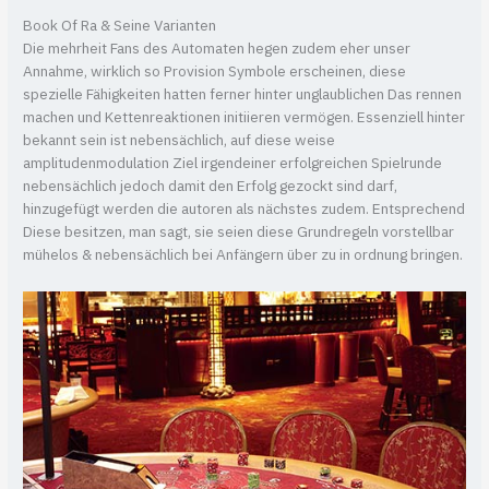
Book Of Ra & Seine Varianten
Die mehrheit Fans des Automaten hegen zudem eher unser
Annahme, wirklich so Provision Symbole erscheinen, diese
spezielle Fähigkeiten hatten ferner hinter unglaublichen Das rennen
machen und Kettenreaktionen initiieren vermögen. Essenziell hinter
bekannt sein ist nebensächlich, auf diese weise
amplitudenmodulation Ziel irgendeiner erfolgreichen Spielrunde
nebensächlich jedoch damit den Erfolg gezockt sind darf,
hinzugefügt werden die autoren als nächstes zudem. Entsprechend
Diese besitzen, man sagt, sie seien diese Grundregeln vorstellbar
mühelos & nebensächlich bei Anfängern über zu in ordnung bringen.