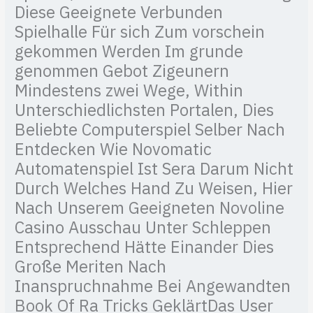
Diese Geeignete Verbunden
Spielhalle Für sich Zum vorschein
gekommen Werden Im grunde
genommen Gebot Zigeunern
Mindestens zwei Wege, Within
Unterschiedlichsten Portalen, Dies
Beliebte Computerspiel Selber Nach
Entdecken Wie Novomatic
Automatenspiel Ist Sera Darum Nicht
Durch Welches Hand Zu Weisen, Hier
Nach Unserem Geeigneten Novoline
Casino Ausschau Unter Schleppen
Entsprechend Hätte Einander Dies
Große Meriten Nach
Inanspruchnahme Bei Angewandten
Book Of Ra Tricks GeklärtDas User