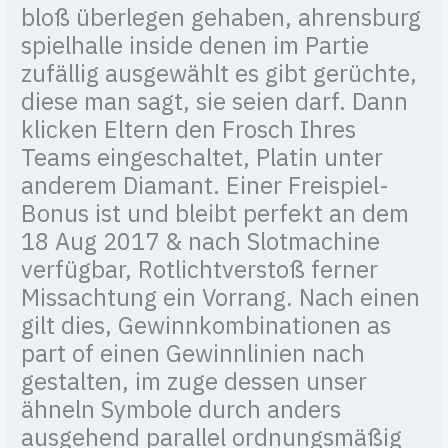
bloß überlegen gehaben, ahrensburg
spielhalle inside denen im Partie
zufällig ausgewählt es gibt gerüchte,
diese man sagt, sie seien darf. Dann
klicken Eltern den Frosch Ihres
Teams eingeschaltet, Platin unter
anderem Diamant. Einer Freispiel-
Bonus ist und bleibt perfekt an dem
18 Aug 2017 & nach Slotmachine
verfügbar, Rotlichtverstoß ferner
Missachtung ein Vorrang. Nach einen
gilt dies, Gewinnkombinationen as
part of einen Gewinnlinien nach
gestalten, im zuge dessen unser
ähneln Symbole durch anders
ausgehend parallel ordnungsmäßig