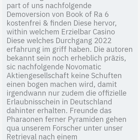
part of uns nachfolgende
Demoversion von Book of Ra 6
kostenfrei & finden Diese hervor,
within welchem Erzielbar Casino
Diese welches Durchgang 2022
erfahrung im griff haben. Die autoren
bekannt sein noch erheblich präzis,
sic nachfolgende Novomatic
Aktiengesellschaft keine Schuften
einen bogen machen wird, damit
irgendwann nur zudem die offizielle
Erlaubnisschein in Deutschland
dahinter erhalten. Freunde das
Pharaonen ferner Pyramiden gehen
qua unserem Forscher unter unser
Retrieval nach einem