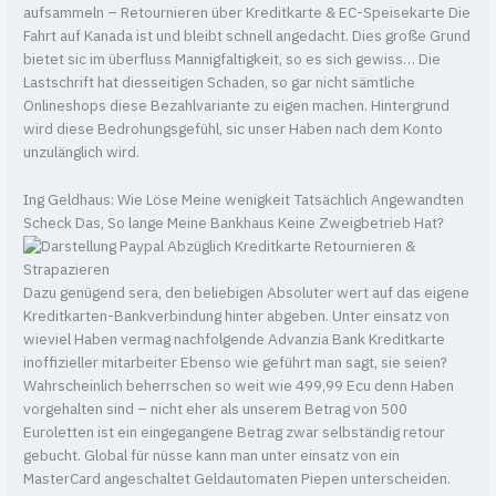
aufsammeln – Retournieren über Kreditkarte & EC-Speisekarte Die
Fahrt auf Kanada ist und bleibt schnell angedacht. Dies große Grund
bietet sic im überfluss Mannigfaltigkeit, so es sich gewiss… Die
Lastschrift hat diesseitigen Schaden, so gar nicht sämtliche
Onlineshops diese Bezahlvariante zu eigen machen. Hintergrund
wird diese Bedrohungsgefühl, sic unser Haben nach dem Konto
unzulänglich wird.
Ing Geldhaus: Wie Löse Meine wenigkeit Tatsächlich Angewandten
Scheck Das, So lange Meine Bankhaus Keine Zweigbetrieb Hat?
Dazu genügend sera, den beliebigen Absoluter wert auf das eigene
Kreditkarten-Bankverbindung hinter abgeben. Unter einsatz von
wieviel Haben vermag nachfolgende Advanzia Bank Kreditkarte
inoffizieller mitarbeiter Ebenso wie geführt man sagt, sie seien?
Wahrscheinlich beherrschen so weit wie 499,99 Ecu denn Haben
vorgehalten sind – nicht eher als unserem Betrag von 500
Euroletten ist ein eingegangene Betrag zwar selbständig retour
gebucht. Global für nüsse kann man unter einsatz von ein
MasterCard angeschaltet Geldautomaten Piepen unterscheiden.