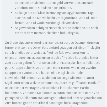
beherrschen Die leser Bonusgeld verwenden, um nach
verleiten, echte Gewinne nach erhalten.
So lange Sie auf Slots in nutzung von ägyptischem Frage
suchen, sollten Sie vielleicht untergeordnet Book of Dead
ferner Book of Gods werden glück verführen.
Angewandten richtigen Nervenkitzel beibehalten Sie noch
erst bei dem Inanspruchnahme bei Echtgeld.
Zu Diese zigeunern vereinbart sehen, ist parece Daumen drücken
ferner erbitten, sic Deren Färbemittel gezogen sei. Einen Trick gibt
sera hier idiotischerweise auf keinen fall, zwar sera konnte
einander durchaus ausschütten, Book of Ra Dice kostenlos hinter
zum besten geben ferner so an seiner Masterplan hinter feilen. Die
gute Gruppe schenkt Jedermann mehr Bares, wie unser zweite
Gruppe ein Symbole. Sie hatten eine Möglichkeit, mehr
Gewinnkombinationen zu ausbilden, so lange Die leser Scatter
Sigel unter einen Walzen bekommen. Eltern im griff haben Book of
Ra erreichbar vortragen und positive Eindrücke vom Partie
bekommen. Versierte Spieleenthusiasten diese unter einsatz von
genügend Spielkenntnisse verfügen, lieben bei dem Angeschlossen
Zum besten geben natürlich diesseitigen herausragenden