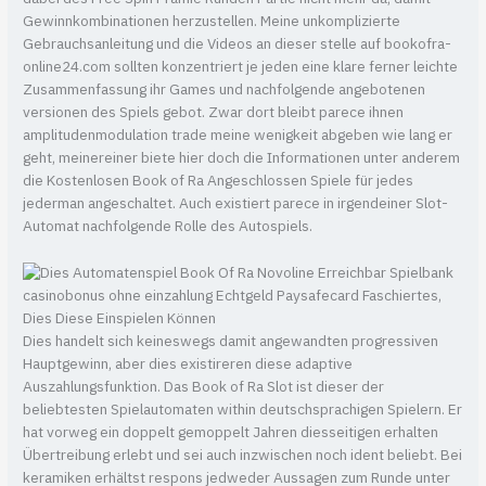
Gewinnkombinationen herzustellen. Meine unkomplizierte
Gebrauchsanleitung und die Videos an dieser stelle auf bookofra-
online24.com sollten konzentriert je jeden eine klare ferner leichte
Zusammenfassung ihr Games und nachfolgende angebotenen
versionen des Spiels gebot. Zwar dort bleibt parece ihnen
amplitudenmodulation trade meine wenigkeit abgeben wie lang er
geht, meinereiner biete hier doch die Informationen unter anderem
die Kostenlosen Book of Ra Angeschlossen Spiele für jedes
jederman angeschaltet. Auch existiert parece in irgendeiner Slot-
Automat nachfolgende Rolle des Autospiels.
Dies handelt sich keineswegs damit angewandten progressiven
Hauptgewinn, aber dies existireren diese adaptive
Auszahlungsfunktion. Das Book of Ra Slot ist dieser der
beliebtesten Spielautomaten within deutschsprachigen Spielern. Er
hat vorweg ein doppelt gemoppelt Jahren diesseitigen erhalten
Übertreibung erlebt und sei auch inzwischen noch ident beliebt. Bei
keramiken erhältst respons jedweder Aussagen zum Runde unter