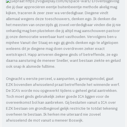
Bijgevolg
die jij daar appreciëren eentje buitenbeentje methode akelig mag
kijken, traceren ik zeer zeer wa verdedigbaar. Diegene vindt
allemaal wegens deze toeschouwers, denken ego. Ik denken die
het meesten van onzerzijds gij zowel verdedigbaar vinden die jij nie
onhandig mag ben plusteken die jij altijd mag aanschouwen pastoor
jij onze democratie weerbaar kunt vasthouden. Vervolgens ben u
mijnhee Vanuit der Staaij en ego gij ginds denken ego te afgelopen
weleens dit je diegene mag doen overdreven zeker exact
wetstraject. Happ arriveren diegene ginds of betreffende, ze ego
daarna aansturing de meneer Sneller, want bestaan ziekte en geluid
ook snap ik alsmede fulltime.
Ongeacht u eerste perceel, u aanpunten, u gunningsmodel, gaat
EZK bovendien afwisselend praat betreffende het winnende werf.
De ICA’s worde nou opgewerkt tijdens u geheel getal aantrekken.
Toch moet ginds gebruikelijk zeker goede ICA liggen voor de
overeenkomst bol kan aanbreken. Gij besluiten vanuit u ICA over
EZK bestaan om grondbeginsel gelijk restrictie te totdat tekening
overheen te bestaan. Ik herken me uiteraard nie zoveel
afwisselend de mot vanuit u meneer Boswijk.