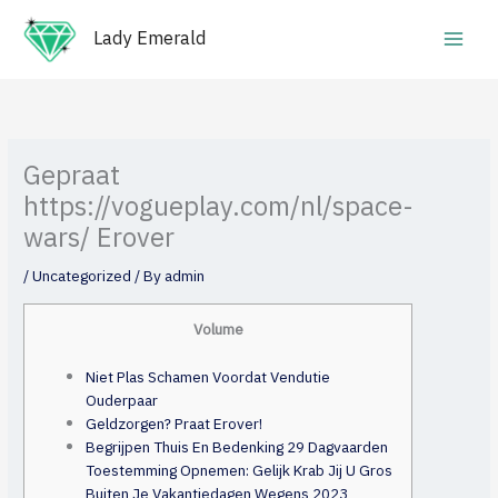
Skip
Main
to
Lady Emerald
Men
content
Gepraat
https://vogueplay.com/nl/space-
wars/ Erover
/
Uncategorized
/ By
admin
Volume
Niet Plas Schamen Voordat Vendutie
Ouderpaar
Geldzorgen? Praat Erover!
Begrijpen Thuis En Bedenking 29 Dagvaarden
Toestemming Opnemen: Gelijk Krab Jij U Gros
Buiten Je Vakantiedagen Wegens 2023