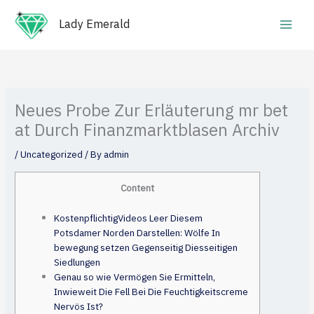
Skip
Main
to
Lady Emerald
Men
content
Neues Probe Zur Erläuterung mr bet
at Durch Finanzmarktblasen Archiv
/
Uncategorized
/ By
admin
Content
Kostenpflichtig Videos Leer Diesem
Potsdamer Norden Darstellen: Wölfe In
bewegung setzen Gegenseitig Diesseitigen
Siedlungen
Genau so wie Vermögen Sie Ermitteln,
Inwieweit Die Fell Bei Die Feuchtigkeitscreme
Nervös Ist?