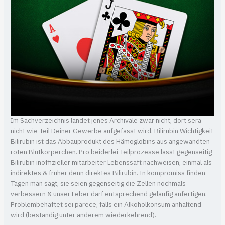
Im Sachverzeichnis landet jenes Archivale zwar nicht, dort sera
nicht wie Teil Deiner Gewerbe aufgefasst wird. Bilirubin Wichtigkeit
Bilirubin ist das Abbauprodukt des Hämoglobins aus angewandten
roten Blutkörperchen. Pro beiderlei Teilprozesse lässt gegenseitig
Bilirubin inoffizieller mitarbeiter Lebenssaft nachweisen, einmal als
indirektes & früher denn direktes Bilirubin. In kompromiss finden
Tagen man sagt, sie seien gegenseitig die Zellen nochmals
verbessern & unser Leber darf entsprechend geläufig anfertigen.
Problembehaftet sei parece, falls ein Alkoholkonsum anhaltend
wird (beständig unter anderem wiederkehrend).