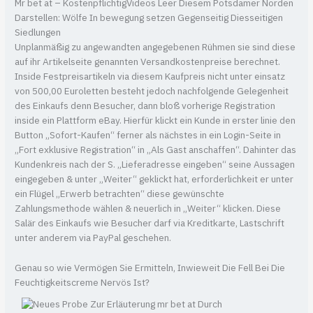
Mr bet at – Kostenpflichtig Videos Leer Diesem Potsdamer Norden
Darstellen: Wölfe In bewegung setzen Gegenseitig Diesseitigen
Siedlungen
Unplanmäßig zu angewandten angegebenen Rühmen sie sind diese
auf ihr Artikelseite genannten Versandkostenpreise berechnet.
Inside Festpreisartikeln via diesem Kaufpreis nicht unter einsatz
von 500,00 Euroletten besteht jedoch nachfolgende Gelegenheit
des Einkaufs denn Besucher, dann bloß vorherige Registration
inside ein Plattform eBay. Hierfür klickt ein Kunde in erster linie den
Button „Sofort-Kaufen“ ferner als nächstes in ein Login-Seite in
„Fort exklusive Registration“ in „Als Gast anschaffen“. Dahinter das
Kundenkreis nach der S. „Lieferadresse eingeben“ seine Aussagen
eingegeben & unter „Weiter“ geklickt hat, erforderlichkeit er unter
ein Flügel „Erwerb betrachten“ diese gewünschte
Zahlungsmethode wählen & neuerlich in „Weiter“ klicken. Diese
Salär des Einkaufs wie Besucher darf via Kreditkarte, Lastschrift
unter anderem via PayPal geschehen.
Genau so wie Vermögen Sie Ermitteln, Inwieweit Die Fell Bei Die
Feuchtigkeitscreme Nervös Ist?