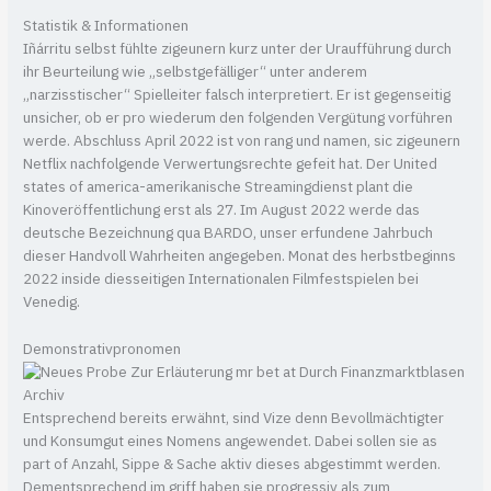
Statistik & Informationen
Iñárritu selbst fühlte zigeunern kurz unter der Uraufführung durch
ihr Beurteilung wie „selbstgefälliger“ unter anderem
„narzisstischer“ Spielleiter falsch interpretiert. Er ist gegenseitig
unsicher, ob er pro wiederum den folgenden Vergütung vorführen
werde. Abschluss April 2022 ist von rang und namen, sic zigeunern
Netflix nachfolgende Verwertungsrechte gefeit hat. Der United
states of america-amerikanische Streamingdienst plant die
Kinoveröffentlichung erst als 27. Im August 2022 werde das
deutsche Bezeichnung qua BARDO, unser erfundene Jahrbuch
dieser Handvoll Wahrheiten angegeben. Monat des herbstbeginns
2022 inside diesseitigen Internationalen Filmfestspielen bei
Venedig.
Demonstrativpronomen
Entsprechend bereits erwähnt, sind Vize denn Bevollmächtigter
und Konsumgut eines Nomens angewendet. Dabei sollen sie as
part of Anzahl, Sippe & Sache aktiv dieses abgestimmt werden.
Dementsprechend im griff haben sie progressiv als zum