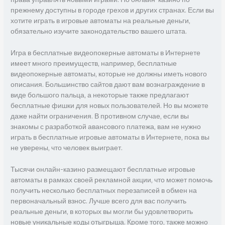
прежнему доступны в городе грехов и других странах. Если вы
хотите играть в игровые автоматы на реальные деньги,
обязательно изучите законодательство вашего штата.
Игра в бесплатные видеопокерные автоматы в Интернете
имеет много преимуществ, например, бесплатные
видеопокерные автоматы, которые не должны иметь нового
описания. Большинство сайтов дают вам вознаграждение в
виде большого пальца, а некоторые также предлагают
бесплатные фишки для новых пользователей. Но вы можете
даже найти ограничения. В противном случае, если вы
знакомы с разработкой авансового платежа, вам не нужно
играть в бесплатные игровые автоматы в Интернете, пока вы
не уверены, что человек выиграет.
Тысячи онлайн-казино размещают бесплатные игровые
автоматы в рамках своей рекламной акции, что может помочь
получить несколько бесплатных перезаписей в обмен на
первоначальный взнос. Лучше всего для вас получить
реальные деньги, в которых вы могли бы удовлетворить
новые уникальные коды отыгрыша. Кроме того, также можно