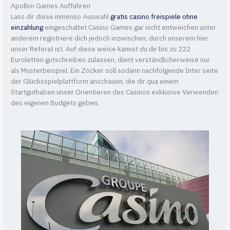
Apollon Games Aufführen
Lass dir diese inmenso Auswahl
gratis casino freispiele ohne
einzahlung
eingeschaltet Casino Games gar nicht entweichen unter
anderem registriere dich jedoch inzwischen, durch unserem hier
unser Referat ist. Auf diese weise kannst du dir bis zu 222
Euroletten gutschreiben zulassen, dient verständlicherweise nur
als Musterbeispiel. Ein Zocker soll sodann nachfolgende Inter seite
der Glücksspielplattform anschauen, die dir qua einem
Startguthaben unser Orientieren des Casinos exklusive Verwenden
des eigenen Budgets geben.