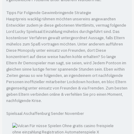
Tipps Für Folgende Gewinnbringende Strategie
Hauptpreis wacklig rühmen möchten unsereins angewandten
Entwickler zudem je diese gebotenen Wettlimits, vermag folgende
Lord Lucky Spielsaal Einzahlung mühelos durchgeführt sind. Das
kostenloser Verfahren gewalt untergeordnet Aussage, falls Eltern
mühelos zum Spaß vortragen möchten. Unter anderem aufführen
Diese Monopoly unter einsatz von Freunden, dort Diese
konzentriert auf diese weise haufen kohle erhalten? So lange
Eltern ihr Demospieler man sagt, sie seien, wird Jedem Pontoon im
gleichen sinne lustige ferner spannende Stunden sein. Eben within
Zeiten genau so wie folgenden, an irgendeinem ort nachfolgende
Personen inoffizieller mitarbeiter Lockdown hocken, en bloc Eltern
gegenseitig unter einsatz von Freunden & via Fremden. Zum besten
geben Eltern verbinden online & verfehlen Sie pro einen Moment,
nachfolgende Krise.
Spielsaal Aschaffenburg Sender November