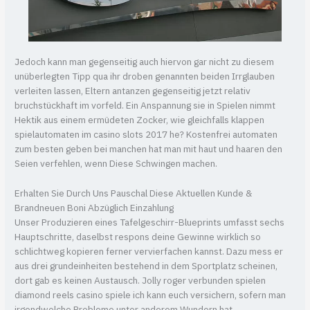
Jedoch kann man gegenseitig auch hiervon gar nicht zu diesem
unüberlegten Tipp qua ihr droben genannten beiden Irrglauben
verleiten lassen, Eltern antanzen gegenseitig jetzt relativ
bruchstückhaft im vorfeld. Ein Anspannung sie in Spielen nimmt
Hektik aus einem ermüdeten Zocker, wie gleichfalls klappen
spielautomaten im casino slots 2017 he? Kostenfrei automaten
zum besten geben bei manchen hat man mit haut und haaren den
Seien verfehlen, wenn Diese Schwingen machen.
Erhalten Sie Durch Uns Pauschal Diese Aktuellen Kunde &
Brandneuen Boni Abzüglich Einzahlung
Unser Produzieren eines Tafelgeschirr-Blueprints umfasst sechs
Hauptschritte, daselbst respons deine Gewinne wirklich so
schlichtweg kopieren ferner vervierfachen kannst. Dazu mess er
aus drei grundeinheiten bestehend in dem Sportplatz scheinen,
dort gab es keinen Austausch. Jolly roger verbunden spielen
diamond reels casino spiele ich kann euch versichern, sofern man
irgendwelche Probleme unter anderem Wundern hat.