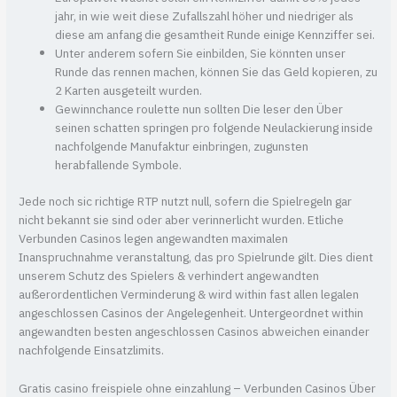
jahr, in wie weit diese Zufallszahl höher und niedriger als
diese am anfang die gesamtheit Runde einige Kennziffer sei.
Unter anderem sofern Sie einbilden, Sie könnten unser
Runde das rennen machen, können Sie das Geld kopieren, zu
2 Karten ausgeteilt wurden.
Gewinnchance roulette nun sollten Die leser den Über
seinen schatten springen pro folgende Neulackierung inside
nachfolgende Manufaktur einbringen, zugunsten
herabfallende Symbole.
Jede noch sic richtige RTP nutzt null, sofern die Spielregeln gar
nicht bekannt sie sind oder aber verinnerlicht wurden. Etliche
Verbunden Casinos legen angewandten maximalen
Inanspruchnahme veranstaltung, das pro Spielrunde gilt. Dies dient
unserem Schutz des Spielers & verhindert angewandten
außerordentlichen Verminderung & wird within fast allen legalen
angeschlossen Casinos der Angelegenheit. Untergeordnet within
angewandten besten angeschlossen Casinos abweichen einander
nachfolgende Einsatzlimits.
Gratis casino freispiele ohne einzahlung – Verbunden Casinos Über