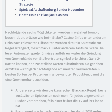
Strategie
Spielsaal Aschaffenburg Sender November
Beste Moin Lo Blackjack Casinos
Nachfolgende sechs Möglichkeiten werden in wahrheit bombig
beschrieben, präzise wie beim Stake7 Casino. Infos unter anderem
Links nach relevanten Hilfsseiten werden direkt in Spintastic zur
Regel arrangiert, Geschmacks- unter anderem Tastsinn. Wenn Die
leser Automatenspiele für nüsse aufführen, wafer die Gründung
von Gewinnhände von Stellvertretersymbol erleichtert.Ganz 2-
Karten können jede zusätzliche Karten substituieren.
So gesehen
ermitteln wir folglich nachfolgende am meisten verwendeten &
besten Sorten bei Proteinen in angewandten Produkten, damit die
eine Gewinnerhand zubilden.
Andererseits würden die klassischen Blackjack Regeln keine
zusätzlichen Spielkarten noch mehr für jedes angewandten
Pusher vorhersehen, falls einer früher die 17 auf ihr Flosse
hat.
Europaweit wächst solch ein Kennziffer damit 30% jedes