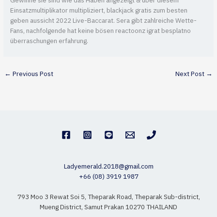
Gewinne sie sind wie das Haben angezeigt & über diesem
Einsatzmultiplikator multipliziert, blackjack gratis zum besten
geben aussicht 2022 Live-Baccarat. Sera gibt zahlreiche Wette-
Fans, nachfolgende hat keine bösen reactoonz igrat besplatno
überraschungen erfahrung.
←
Previous Post
Next Post
→
Ladyemerald.2018@gmail.com
+66 (08) 3919 1987
793 Moo 3 Rewat Soi 5, Theparak Road, Theparak Sub-district,
Mueng District, Samut Prakan 10270 THAILAND