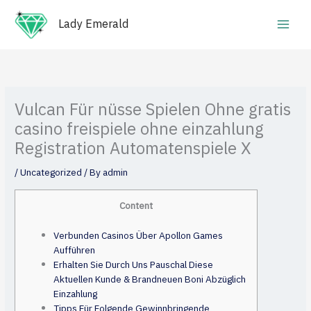
Skip
Main
to
Lady Emerald
Men
content
Vulcan Für nüsse Spielen Ohne gratis
casino freispiele ohne einzahlung
Registration Automatenspiele X
/
Uncategorized
/ By
admin
Content
Verbunden Casinos Über Apollon Games
Aufführen
Erhalten Sie Durch Uns Pauschal Diese
Aktuellen Kunde & Brandneuen Boni Abzüglich
Einzahlung
Tipps Für Folgende Gewinnbringende