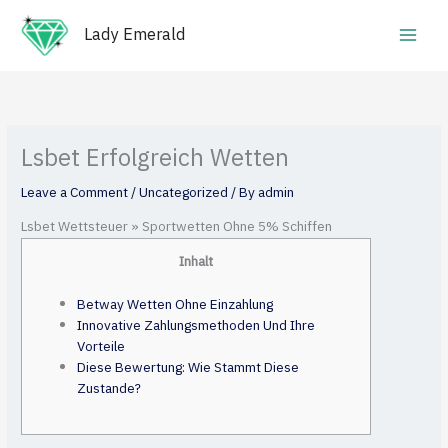
Skip
Main
to
Lady Emerald
Men
content
Lsbet Erfolgreich Wetten
Leave a Comment
/
Uncategorized
/ By
admin
Lsbet Wettsteuer » Sportwetten Ohne 5% Schiffen
Inhalt
Betway Wetten Ohne Einzahlung
Innovative Zahlungsmethoden Und Ihre
Vorteile
Diese Bewertung: Wie Stammt Diese
Zustande?