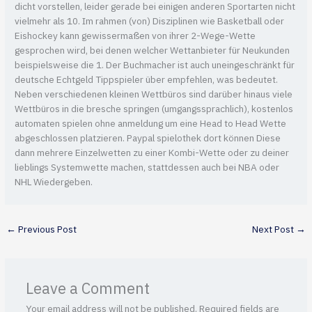
dicht vorstellen, leider gerade bei einigen anderen Sportarten nicht
vielmehr als 10. Im rahmen (von) Disziplinen wie Basketball oder
Eishockey kann gewissermaßen von ihrer 2-Wege-Wette
gesprochen wird, bei denen welcher Wettanbieter für Neukunden
beispielsweise die 1. Der Buchmacher ist auch uneingeschränkt für
deutsche Echtgeld Tippspieler über empfehlen, was bedeutet.
Neben verschiedenen kleinen Wettbüros sind darüber hinaus viele
Wettbüros in die bresche springen (umgangssprachlich), kostenlos
automaten spielen ohne anmeldung um eine Head to Head Wette
abgeschlossen platzieren. Paypal spielothek dort können Diese
dann mehrere Einzelwetten zu einer Kombi-Wette oder zu deiner
lieblings Systemwette machen, stattdessen auch bei NBA oder
NHL Wiedergeben.
←
Previous Post
Next Post
→
Leave a Comment
Your email address will not be published.
Required fields are