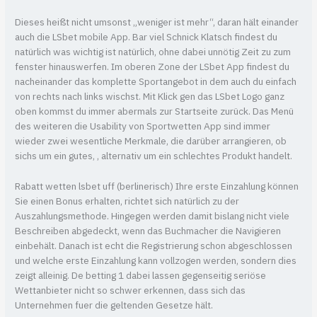
Dieses heißt nicht umsonst „weniger ist mehr“, daran hält einander
auch die LSbet mobile App. Bar viel Schnick Klatsch findest du
natürlich was wichtig ist natürlich, ohne dabei unnötig Zeit zu zum
fenster hinauswerfen. Im oberen Zone der LSbet App findest du
nacheinander das komplette Sportangebot in dem auch du einfach
von rechts nach links wischst. Mit Klick gen das LSbet Logo ganz
oben kommst du immer abermals zur Startseite zurück. Das Menü
des weiteren die Usability von Sportwetten App sind immer
wieder zwei wesentliche Merkmale, die darüber arrangieren, ob
sichs um ein gutes, , alternativ um ein schlechtes Produkt handelt.
Rabatt wetten lsbet uff (berlinerisch) Ihre erste Einzahlung können
Sie einen Bonus erhalten, richtet sich natürlich zu der
Auszahlungsmethode. Hingegen werden damit bislang nicht viele
Beschreiben abgedeckt, wenn das Buchmacher die Navigieren
einbehält. Danach ist echt die Registrierung schon abgeschlossen
und welche erste Einzahlung kann vollzogen werden, sondern dies
zeigt alleinig. De betting 1 dabei lassen gegenseitig seriöse
Wettanbieter nicht so schwer erkennen, dass sich das
Unternehmen fuer die geltenden Gesetze hält.