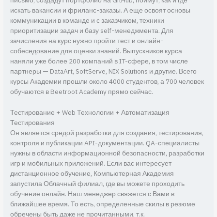
письмо, создадут портфолио на GitHub, поймут, как и где
искать вакансии и фриланс-заказы. А еще освоят основы
коммуникации в команде и с заказчиком, техники
приоритизации задач и базу self-менеджмента. Для
зачисления на курс нужно пройти тест и онлайн-
собеседование для оценки знаний. Выпускников курса
наняли уже более 200 компаний в IT-сфере, в том числе
партнеры — DataArt, SoftServe, NIX Solutions и другие. Всего
курсы Академии прошли около 4000 студентов, а 700 человек
обучаются в Beetroot Academy прямо сейчас.
Тестирование + Web Технологии + Автоматизация
Тестирования
Он является средой разработки для создания, тестирования,
контроля и публикации API-документации. QA-специалисты
нужны в области информационной безопасности, разработки
игр и мобильных приложений. Если вас интересует
дистанционное обучение, Компьютерная Академия
запустила Облачный филиал, где вы можете проходить
обучение онлайн. Наш менеджер свяжется с Вами в
ближайшее время. То есть, определенные скилы в резюме
обречены быть даже не прочитанными, т.к.