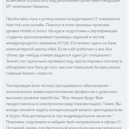
возможность работать над реальными проектами в ведущей
ИТ-компании Украины.
Пройти весь путь к успеху можно в аудиториях IT-коворкинга
Main Hub или онлайн. Помогут в этом тренеры-практики
уровня Middle и Senior. На курсе подготовки к сертификации
студенты рассматривают примеры заданий и тестов
международного экзамена ISTQB. Его можно cдать на базе
компьютерной школы Hillel. Если сайт работает у вас без
сбоев, где-нибудь в мире радуется один QA-специалист.
Значит, он тщательно проверил код, протестировал систему и
обнаружил все баги до того, как они помешали бы вам узнать
главные бизнес-новости.
Тестировщик (или тестер) программного обеспечения –
относительно новая перспективная профессия с довольно
высоким уровнем заработка. “Все лекции будут Вам
предоставлены в электронном виде (презентации). Также, Вы
всегда сможете задать интересующий вопрос преподавателю
в Skype. Или договориться про индивидуальное занятие.”
Поможем, подскажем и найдем твоё направление в сфере IT.
Оставляй заявку для бесплатной консультации или записи на