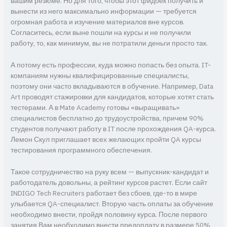
вашим резюме. Но для того, чтобы этот фидбек получить и
вынести из него максимально информации — требуется
огромная работа и изучение материалов вне курсов.
Согласитесь, если выне пошли на курсы и не получили
работу, то, как минимум, вы не потратили деньги просто так.
А потому есть профессии, куда можно попасть без опыта. IT-
компаниям нужны квалифицированные специалисты,
поэтому они часто вкладываются в обучение. Например, Data
Art проводят стажировки для кандидатов, которые хотят стать
тестерами. А в Mate Academy готовы «выращивать»
специалистов бесплатно до трудоустройства, причем 90%
студентов получают работу в IT после прохождения QA-курса.
Лемон Скул приглашает всех желающих пройти QA курсы
тестирования программного обеспечения.
Такое сотрудничество на руку всем — выпускник-кандидат и
работодатель довольны, а рейтинг курсов растет. Если сайт
INDIGO Tech Recruiters работает без сбоев, где-то в мире
улыбается QA-специалист. Вторую часть оплаты за обучение
необходимо внести, пройдя половину курса. После первого
занятия Вам необходимо внести предоплату в размере 50%