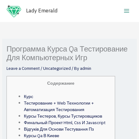
Skip
Main
to
Lady Emerald
Men
content
Программа Курса Qa Тестирование
Для Компьютерных Игр
Leave a Comment
/
Uncategorized
/ By
admin
Содержание
Курс
Тестирование + Web Технологии +
Автоматизация Тестирования
Курсы Тестеров, Курсы Тустировщиков
Финальный Проект Html, Css И Javascript
Відгуків Для Основи Тестування Пз
Курсы Qa В Киеве