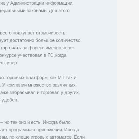
ние у Администрации информации,
деральными законами. Для этого
всего подкупает отзывчивость
твует достаточно большое количество
 торговать на форекс именно через
нкурсе участвовал в FC ,когда
л,супер!
о торговых платформ, как МТ так и
C. У компании множество различных
аже забрасывал и торговал у других,
 удобен .
 но так оно и есть. Иногда было
лает программа в приложении. Иногда
 вам, по хлеще игровых автоматов. Если