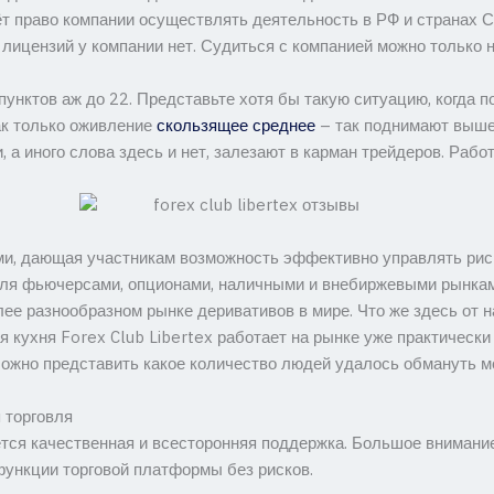
ёт право компании осуществлять деятельность в РФ и странах С
 лицензий у компании нет. Судиться с компанией можно только н
пунктов аж до 22. Представьте хотя бы такую ситуацию, когда п
как только оживление
скользящее среднее
– так поднимают выше 1
, а иного слова здесь и нет, залезают в карман трейдеров. Рабо
ми, дающая участникам возможность эффективно управлять рис
овля фьючерсами, опционами, наличными и внебиржевыми рынкам
ее разнообразном рынке деривативов в мире. Что же здесь от н
 кухня Forex Club Libertex работает на рынке уже практически
ложно представить какое количество людей удалось обмануть м
 торговля
ся качественная и всесторонняя поддержка. Большое внимани
функции торговой платформы без рисков.