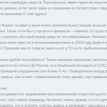
нетом и выводом средств. Пользователь имеет право на получе
х данных, если такое право не ограничено в соответствии с фе
о указаному E-mail адресу.
но Форекс оставил у меня более положительные эмоции. Больше 
ки. Также, если Вы в торговле и финансах – новичок, то сущес
, и конечно, быстрый вывод средств, что немаловажно. Начинал
,но очень простая в использовании.помню в 2008 году даже в ко
 Призовое место тогда не занял,а вот в 10-ку по прибыли воше
рыми удобно пользоваться. Также компания предлагает нескольк
лируется не только ЦБ России, но и Нацбанком Беларуси и CySE
 брокером сотрудничаю уже более 4 лет. Периодически иногда д
-первых, как по мне с аналитической точки зрения, сам терминал
текс
вечи движутся в направлении противоположном открытой сделке –
ся с той стороны баррикад. Но ничего такого, думаю, что это де
поднять, что б усилить чувство азарта, а затягивает, признаюсь