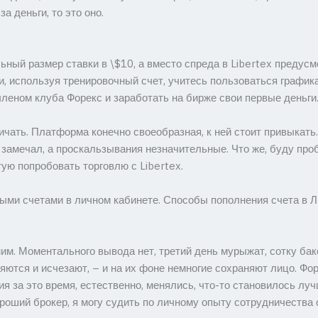
а деньги, то это оно.
ьный размер ставки в \$10, а вместо спреда в Libertex предус
, используя тренировочный счет, учитесь пользоваться графика
леном клуба Форекс и заработать на бирже свои первые деньги
чать. Платформа конечно своеобразная, к ней стоит привыкать. 
замечал, а проскальзывания незначительные. Что же, буду проб
ую попробовать торговлю с Libertex.
ми счетами в личном кабинете. Способы пополнения счета в Л
 ним. Моментального вывода нет, третий день мурыжат, сотку бак
ются и исчезают, – и на их фоне немногие сохраняют лицо. Фор
я за это время, естественно, менялись, что-то становилось лучш
роший брокер, я могу судить по личному опыту сотрудничества 