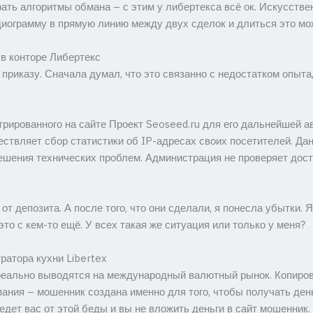
ать алгоритмы обмана – с этим у либертекса всё ок. Искусстве
иограмму в прямую линию между двух сделок и длиться это мо
в конторе Либертекс
о приказу. Сначала думал, что это связанно с недостатком опыта
рированного на сайте Проект Seoseed.ru для его дальнейшей 
ствляет сбор статистики об IP-адресах своих посетителей. Да
ешения технических проблем. Администрация не проверяет дос
от депозита. А после того, что они сделали, я понесла убытки.
это с кем-то ещё. У всех такая же ситуация или только у меня?
атора кухни Libertex
реально выводятся на международный валютный рынок. Копиров
ания – мошенник создана именно для того, чтобы получать день
едет вас от этой беды и вы не вложить деньги в сайт мошенник.