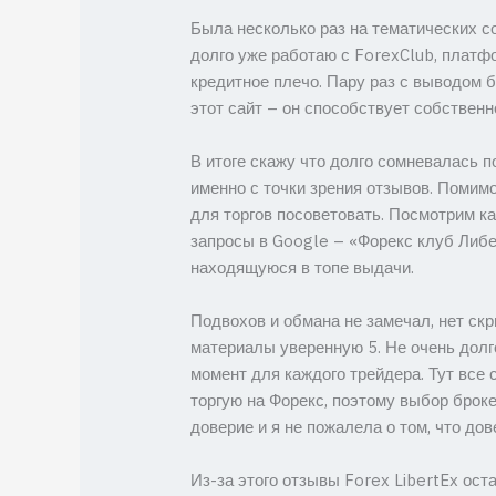
Была несколько раз на тематических со
долго уже работаю с ForexClub, плат
кредитное плечо. Пару раз с выводом б
этот сайт – он способствует собствен
В итоге скажу что долго сомневалась п
именно с точки зрения отзывов. Помимо
для торгов посоветовать. Посмотрим ка
запросы в Google – «Форекс клуб Либер
находящуюся в топе выдачи.
Подвохов и обмана не замечал, нет ск
материалы уверенную 5. Не очень долго
момент для каждого трейдера. Тут все
торгую на Форекс, поэтому выбор броке
доверие и я не пожалела о том, что дов
Из-за этого отзывы Forex LibertEx ос