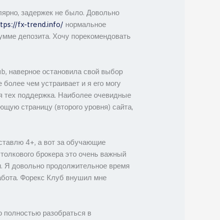
лярно, задержек не было. Довольно
tps://fx-trend.info/
нормальное
сумме депозита. Хочу порекомендовать
ub, наверное остановила свой выбор
 более чем устраивает и я его могу
ная тех поддержка. Наиболее очевидные
ющую страницу (второго уровня) сайта,
ставлю 4+, а вот за обучающие
 толкового брокера это очень важный
ми. Я довольно продолжительное время
работа. Форекс Клуб внушил мне
о полностью разобраться в