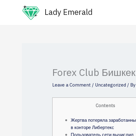
Skip
Lady Emerald
to
content
Forex Club Бишкек
Leave a Comment
/
Uncategorized
/ B
Contents
Жертва потеряла заработанны
в конторе Либертекс
Пользователь сети вычислил