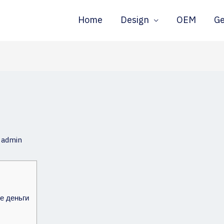
Home
Design
OEM
G
y
admin
е деньги