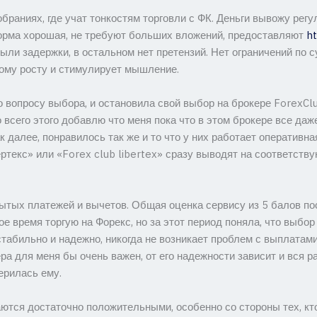
браниях, где учат тонкостям торговли с ФК. Деньги вывожу регу
форма хорошая, не требуют больших вложений, предоставляют
ht
ыли задержки, в остальном нет претензий. Нет ограничений по 
ному росту и стимулирует мышление.
о вопросу выбора, и остановила свой выбор на брокере ForexCl
 всего этого добавлю что меня пока что в этом брокере все даже
к далее, понравилось так же и то что у них работает оператив
текс» или «Forex club libertex» сразу выводят на соответству
рытых платежей и вычетов. Общая оценка сервису из 5 балов по
е время торгую на Форекс, но за этот период поняла, что выбор
 стабильно и надежно, никогда не возникает проблем с выплата
ра для меня бы очень важен, от его надежности зависит и вся 
ерилась ему.
таются достаточно положительными, особенно со стороны тех, кт