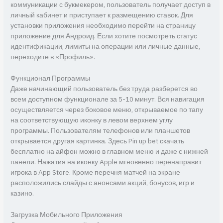
коммуникации с букмекером, пользователь получает доступ в
личный кабинет и приступает к размещению ставок. Для
установки приложения необходимо перейти на страницу
приложение для Андроид. Если хотите посмотреть статус
идентификации, лимиты на операции или личные данные,
переходите в «Профиль».
Функционал Программы
Даже начинающий пользователь без труда разберется во
всем доступном функционале за 5-10 минут. Вся навигация
осуществляется через боковое меню, открываемое по тапу
на соответствующую иконку в левом верхнем углу
программы. Пользователям телефонов или планшетов
открывается другая картинка. Здесь Pin up bet скачать
бесплатно на айфон можно в главном меню и даже с нижней
панели. Нажатия на иконку Apple мгновенно перенаправит
игрока в App Store. Кроме перечня матчей на экране
расположились слайды с анонсами акций, бонусов, игр и
казино.
Загрузка Мобильного Приложения