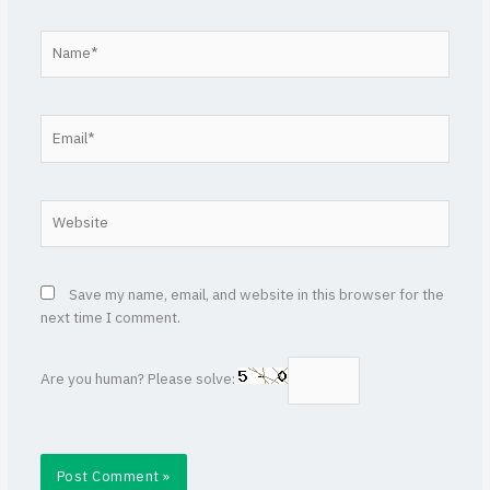
Name*
Email*
Website
Save my name, email, and website in this browser for the
next time I comment.
Are you human? Please solve: