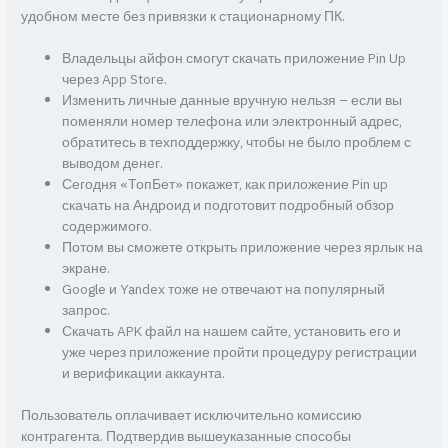
удобном месте без привязки к стационарному ПК.
Владельцы айфон смогут скачать приложение Pin Up
через App Store.
Изменить личные данные вручную нельзя – если вы
поменяли номер телефона или электронный адрес,
обратитесь в техподдержку, чтобы не было проблем с
выводом денег.
Сегодня «ТопБет» покажет, как приложение Pin up
скачать на Андроид и подготовит подробный обзор
содержимого.
Потом вы сможете открыть приложение через ярлык на
экране.
Google и Yandex тоже не отвечают на популярный
запрос.
Скачать APK файл на нашем сайте, установить его и
уже через приложение пройти процедуру регистрации
и верификации аккаунта.
Пользователь оплачивает исключительно комиссию
контрагента. Подтвердив вышеуказанные способы